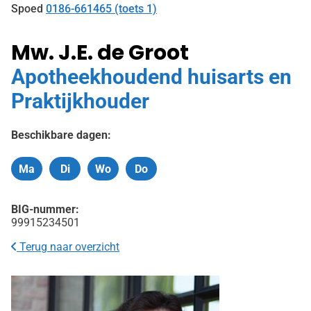
Spoed
0186-661465 (toets 1)
Mw. J.E. de Groot
Apotheekhoudend huisarts en
Praktijkhouder
Beschikbare dagen:
Ma
Di
Wo
Do
Maandag
Dinsdag
Woensdag
Donderdag
BIG-nummer:
99915234501
Terug naar overzicht