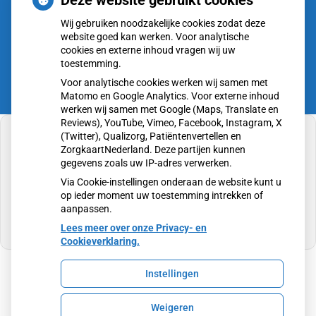
Deze website gebruikt cookies
CZ vergoedt zorg van twee gespecialiseerde
Wij gebruiken noodzakelijke cookies zodat deze
revalidatieartsen niet meer
website goed kan werken. Voor analytische
cookies en externe inhoud vragen wij uw
toestemming.
Voor analytische cookies werken wij samen met
Matomo en Google Analytics. Voor externe inhoud
werken wij samen met Google (Maps, Translate en
Reviews), YouTube, Vimeo, Facebook, Instagram, X
(Twitter), Qualizorg, Patiëntenvertellen en
ZorgkaartNederland. Deze partijen kunnen
gegevens zoals uw IP-adres verwerken.
U heeft geen toestemming gegeven voor
Via Cookie-instellingen onderaan de website kunt u
externe inhoud
die nodig is om dit te zien.
op ieder moment uw toestemming intrekken of
aanpassen.
Cookie-instellingen wijzigen
Lees meer over onze Privacy- en
Cookieverklaring.
Instellingen
Uw Zorg Online
|
Beheer
Weigeren