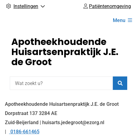
Instellingen
Patiëntenomgeving
Hoofdmenu
Menu
Apotheekhoudende
Huisartsenpraktijk J.E.
de Groot
Zoeke
Apotheekhoudende Huisartsenpraktijk J.E. de Groot
Dorpstraat
137
3284 AE
Zuid-Beijerland | huisarts.jedegroot@ezorg.nl
0186-661465
Tel: