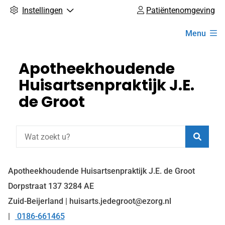
Instellingen
Patiëntenomgeving
Hoofdmenu
Menu
Apotheekhoudende
Huisartsenpraktijk J.E.
de Groot
Zoeke
Apotheekhoudende Huisartsenpraktijk J.E. de Groot
Dorpstraat
137
3284 AE
Zuid-Beijerland | huisarts.jedegroot@ezorg.nl
0186-661465
Tel: