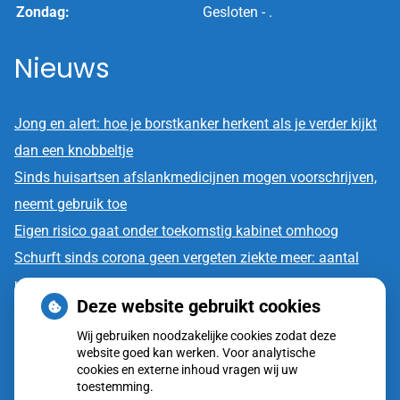
Zondag:
Gesloten - .
Nieuws
Jong en alert: hoe je borstkanker herkent als je verder kijkt
dan een knobbeltje
Sinds huisartsen afslankmedicijnen mogen voorschrijven,
neemt gebruik toe
Eigen risico gaat onder toekomstig kabinet omhoog
Schurft sinds corona geen vergeten ziekte meer: aantal
uitbraken fors gestegen
Deze website gebruikt cookies
CZ vergoedt zorg van twee gespecialiseerde
Wij gebruiken noodzakelijke cookies zodat deze
revalidatieartsen niet meer
website goed kan werken. Voor analytische
cookies en externe inhoud vragen wij uw
toestemming.