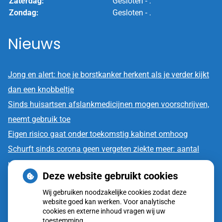
Zaterdag:
Gesloten - .
Zondag:
Gesloten - .
Nieuws
Jong en alert: hoe je borstkanker herkent als je verder kijkt
dan een knobbeltje
Sinds huisartsen afslankmedicijnen mogen voorschrijven,
neemt gebruik toe
Eigen risico gaat onder toekomstig kabinet omhoog
Schurft sinds corona geen vergeten ziekte meer: aantal
uitbraken fors gestegen
Deze website gebruikt cookies
CZ vergoedt zorg van twee gespecialiseerde
Wij gebruiken noodzakelijke cookies zodat deze
revalidatieartsen niet meer
website goed kan werken. Voor analytische
cookies en externe inhoud vragen wij uw
toestemming.