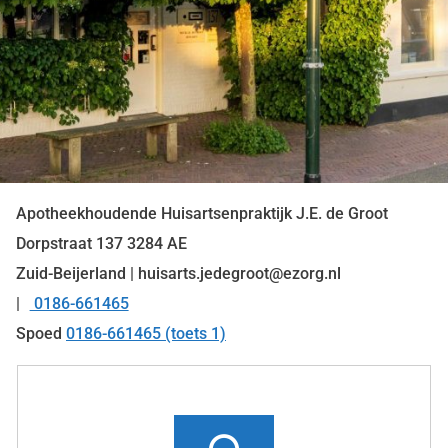
Apotheekhoudende Huisartsenpraktijk J.E. de Groot
Dorpstraat
137
3284 AE
Zuid-Beijerland | huisarts.jedegroot@ezorg.nl
0186-661465
Tel:
Spoed
0186-661465 (toets 1)
Snel
naar