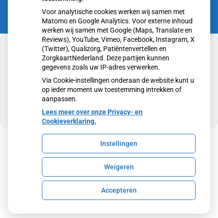
Voor analytische cookies werken wij samen met
Matomo en Google Analytics. Voor externe inhoud
werken wij samen met Google (Maps, Translate en
Reviews), YouTube, Vimeo, Facebook, Instagram, X
(Twitter), Qualizorg, Patiëntenvertellen en
ZorgkaartNederland. Deze partijen kunnen
gegevens zoals uw IP-adres verwerken.
U heeft geen toestemming gegeven voor
Via Cookie-instellingen onderaan de website kunt u
externe inhoud
die nodig is om dit te zien.
op ieder moment uw toestemming intrekken of
aanpassen.
Cookie-instellingen wijzigen
Lees meer over onze Privacy- en
Cookieverklaring.
Instellingen
Uw Zorg Online
|
Beheer
Weigeren
Privacy verklaring
|
Cookie-instellingen
|
Voorwaarden
Accepteren